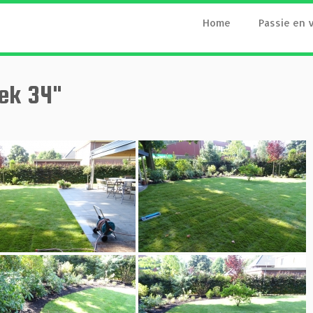
Home
Passie en 
ek 34"